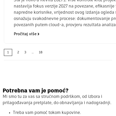
Šta je novo u Revitu 2027.1: Više kontrole kroz projek
nastavlja fokus verzije 2027 na povezane, efikasnije 
napredne korisnike, vrijednost ovog izdanja ogleda
osnažuju svakodnevne procese: dokumentovanje pro
povezanih putem cloud-a, provjeru rezultata analiza 
Pročitaj više
1
2
3
…
18
Potrebna vam je pomoć?
Mi smo tu za vas sa stručnom podrškom, od izbora i
prilagođavanja pretplate, do obnavljanja i nadogradnji.
Treba vam pomoć tokom kupovine.