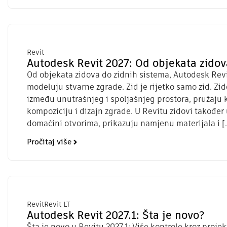
Revit
Autodesk Revit 2027: Od objekata zidov
Od objekata zidova do zidnih sistema, Autodesk Revi
modeluju stvarne zgrade. Zid je rijetko samo zid. Zid
između unutrašnjeg i spoljašnjeg prostora, pružaju 
kompoziciju i dizajn zgrade. U Revitu zidovi također
domaćini otvorima, prikazuju namjenu materijala i [
Pročitaj više
Revit
Revit LT
Autodesk Revit 2027.1: Šta je novo?