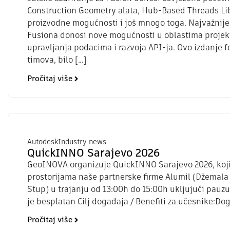
Construction Geometry alata, Hub-Based Threads Lib
proizvodne mogućnosti i još mnogo toga. Najvažnije 
Fusiona donosi nove mogućnosti u oblastima projekt
upravljanja podacima i razvoja API-ja. Ovo izdanje 
timova, bilo […]
Pročitaj više
Autodesk
Industry news
QuickINNO Sarajevo 2026
GeoINOVA organizuje QuickINNO Sarajevo 2026, koji će
prostorijama naše partnerske firme Alumil (Džemala B
Stup) u trajanju od 13:00h do 15:00h ukljujući pauz
je besplatan Cilj događaja / Benefiti za učesnike:Do
Pročitaj više