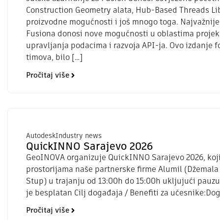
Construction Geometry alata, Hub-Based Threads Lib
proizvodne mogućnosti i još mnogo toga. Najvažnije 
Fusiona donosi nove mogućnosti u oblastima projekt
upravljanja podacima i razvoja API-ja. Ovo izdanje 
timova, bilo […]
Pročitaj više
Autodesk
Industry news
QuickINNO Sarajevo 2026
GeoINOVA organizuje QuickINNO Sarajevo 2026, koji će
prostorijama naše partnerske firme Alumil (Džemala B
Stup) u trajanju od 13:00h do 15:00h ukljujući pauz
je besplatan Cilj događaja / Benefiti za učesnike:Do
Pročitaj više