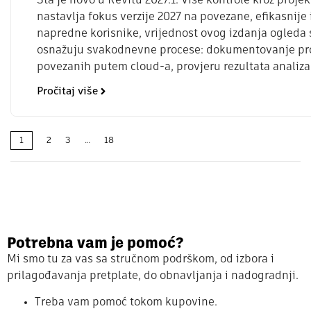
Šta je novo u Revitu 2027.1: Više kontrole kroz projek
nastavlja fokus verzije 2027 na povezane, efikasnije 
napredne korisnike, vrijednost ovog izdanja ogleda
osnažuju svakodnevne procese: dokumentovanje pro
povezanih putem cloud-a, provjeru rezultata analiza 
Pročitaj više
1
2
3
…
18
Potrebna vam je pomoć?
Mi smo tu za vas sa stručnom podrškom, od izbora i
prilagođavanja pretplate, do obnavljanja i nadogradnji.
Treba vam pomoć tokom kupovine.