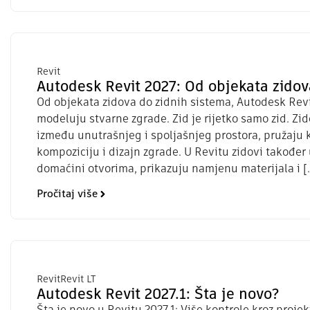
Revit
Autodesk Revit 2027: Od objekata zidov
Od objekata zidova do zidnih sistema, Autodesk Revi
modeluju stvarne zgrade. Zid je rijetko samo zid. Zid
između unutrašnjeg i spoljašnjeg prostora, pružaju 
kompoziciju i dizajn zgrade. U Revitu zidovi također
domaćini otvorima, prikazuju namjenu materijala i [
Pročitaj više
Revit
Revit LT
Autodesk Revit 2027.1: Šta je novo?