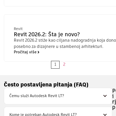
Revit
Revit 2026.2: Šta je novo?
Revit 2026.2 stiže kao ciljana nadogradnja koja dono
posebno za dizajnere u stambenoj arhitekturi.
Pročitaj više
1
2
Često postavljena pitanja (FAQ)
P
Čemu služi Autodesk Revit LT?
i
r
p
Kome je potreban Autodesk Revit LT?