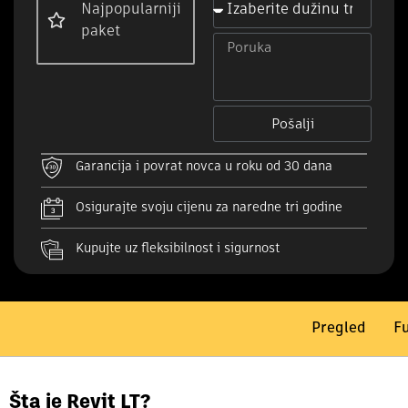
Najpopularniji
paket
Pošalji
Garancija i povrat novca u roku od 30 dana
Osigurajte svoju cijenu za naredne tri godine
Kupujte uz fleksibilnost i sigurnost
Pregled
Fu
Šta je Revit LT?