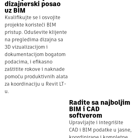
dizajnerski posao
uz BIM
Kvalifikujte se i osvojite
projekte koristeći BIM
pristup. Oduševite klijente
na pregledima dizajna sa
3D vizualizacijom i
dokumentacijom bogatom
podacima, i efikasno
zaštitite rokove i naknade
pomoću produktivnih alata
za koordinaciju u Revit LT-
u.
Radite sa najboljim
BIM i CAD
softverom
Upravljajte i integrišite
CAD i BIM podatke u jasne,
koordinirane i kompletne