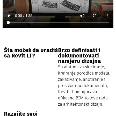
Šta možeš da uradiš
Brzo definisati i
sa Revit LT?
dokumentovati
namjeru dizajna
Sa alatima za skiciranje,
kreiranje porodica modela,
zakazivanje, anotiranje i
proizvodnju dokumenata,
Revit LT omogućava
efikasne BIM tokove rada
za arhitektonski dizajn.
Razvijte svoj