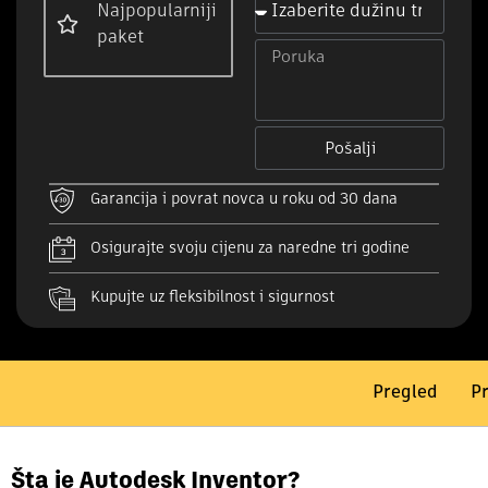
Najpopularniji
paket
Pošalji
Garancija i povrat novca u roku od 30 dana
Osigurajte svoju cijenu za naredne tri godine
Kupujte uz fleksibilnost i sigurnost
Pregled
Pr
Šta je Autodesk Inventor?