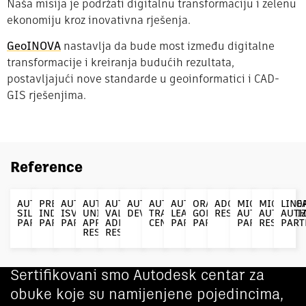
Naša misija je podržati digitalnu transformaciju i zelenu
ekonomiju kroz inovativna rješenja.
GeoINOVA
nastavlja da bude most između digitalne
transformacije i kreiranja budućih rezultata,
postavljajući nove standarde u geoinformatici i CAD-
GIS rješenjima.
Reference
AUTODESK
PREFERRED
AUTHORIZED
AUTHORIZED
AUTHORIZED
AUTHORIZED
AUTODESK
AUTODESK
ORACLE
ADOBE
MICROSOFT
MICROSO
LINE
SILVER
INDUSTRY
ISV
UNIQUE
VALUE
DEVELOPER
TRAINING
LEARNING
GOLD
RESELLER
AUTHORIZED
AUTHORI
AUTH
PARTNER
PARTNER
PARTNER
APPLICATION
ADDED
CENTER
PARTNER
PARTNER
PARTNER
RESELL
PART
RESELLER
RESELLER
Sertifikovani smo Autodesk centar za
obuke koje su namijenjene pojedincima,