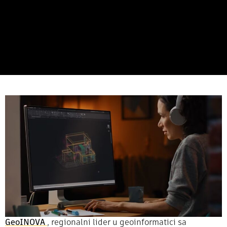
GeoINOVA
, regionalni lider u geoinformatici sa