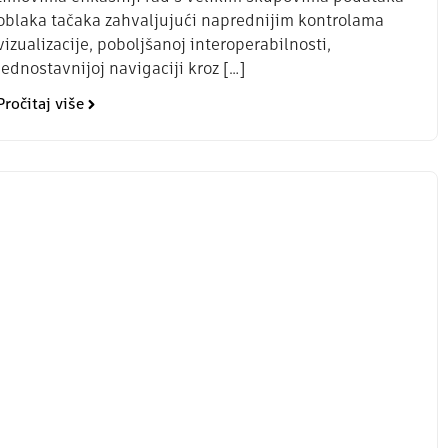
oblaka tačaka zahvaljujući naprednijim kontrolama
vizualizacije, poboljšanoj interoperabilnosti,
jednostavnijoj navigaciji kroz […]
Pročitaj više