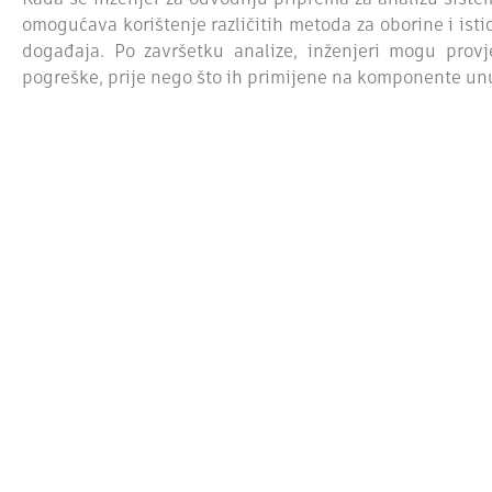
Kada se inženjer za odvodnju priprema za analizu sistem
omogućava korištenje različitih metoda za oborine i isti
događaja. Po završetku analize, inženjeri mogu provje
pogreške, prije nego što ih primijene na komponente unu