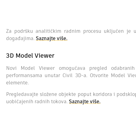
Za podršku analitičkim radnim procesu uključen je u
događajima.
Saznajte više.
3D Model Viewer
Novi Model Viewer omogućava pregled odabranih
performansama unutar Civil 3D-a. Otvorite Model View
elemente.
Pregledavajte složene objekte poput koridora i podsklo
uobičajenih radnih tokova.
Saznajte više.