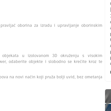
pravljač oborina za izradu i upravljanje oborinskim
 objekata u izolovanom 3D okruženju s visokim
er, odaberite objekte i slobodno se krećite kroz te
pova na novi način koji pruža bolji uvid, bez ometanja