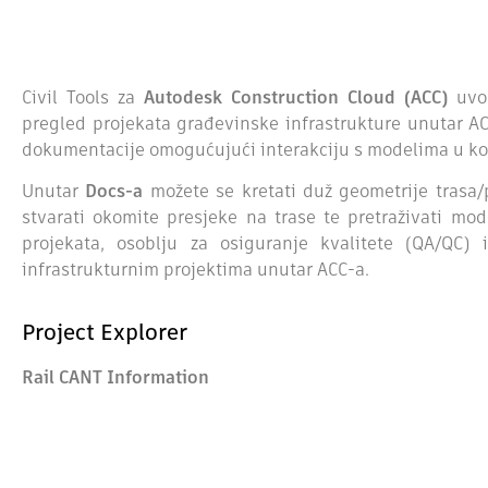
Civil Tools za
Autodesk Construction Cloud (ACC)
uvo
pregled projekata građevinske infrastrukture unutar AC
dokumentacije omogućujući interakciju s modelima u kon
Unutar
Docs-a
možete se kretati duž geometrije trasa/p
stvarati okomite presjeke na trase te pretraživati m
projekata, osoblju za osiguranje kvalitete (QA/QC)
infrastrukturnim projektima unutar ACC-a.
Project Explorer
Rail CANT Information