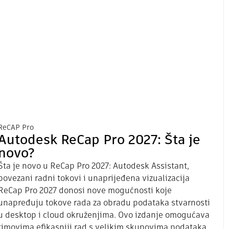
ReCAP Pro
Autodesk ReCap Pro 2027: Šta je
novo?
Šta je novo u ReCap Pro 2027: Autodesk Assistant,
povezani radni tokovi i unaprijeđena vizualizacija
ReCap Pro 2027 donosi nove mogućnosti koje
unapređuju tokove rada za obradu podataka stvarnosti
u desktop i cloud okruženjima. Ovo izdanje omogućava
timovima efikasniji rad s velikim skupovima podataka