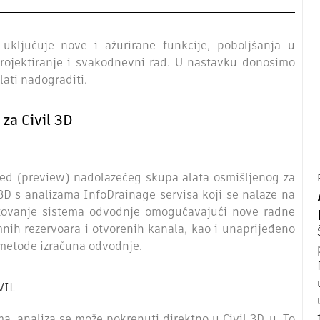
 uključuje nove i ažurirane funkcije, poboljšanja u
projektiranje i svakodnevni rad. U nastavku donosimo
lati nadograditi.
za Civil 3D
gled (preview) nadolazećeg skupa alata osmišljenog za
 3D s analizama InfoDrainage servisa koji se nalaze na
ktovanje sistema odvodnje omogućavajući nove radne
nih rezervoara i otvorenih kanala, kao i unaprijeđeno
 metode izračuna odvodnje.