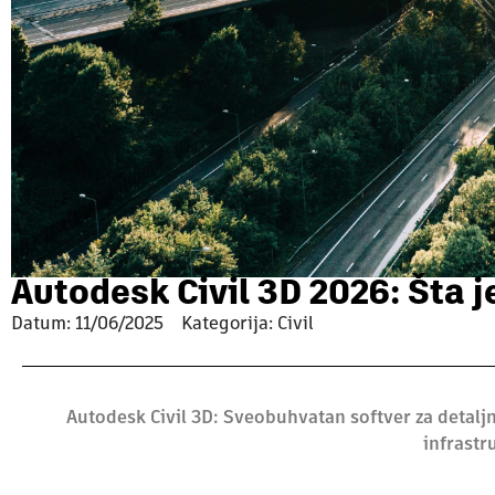
Autodesk Civil 3D 2026: Šta j
Datum:
11/06/2025
Kategorija: Civil
Autodesk Civil 3D: Sveobuhvatan softver za detal
infrastr