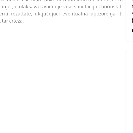
a, analiza se može pokrenuti direktno u Civil 3D-u. To
canje ,te olakšava izvođenje više simulacija oborinskih
riti rezultate, uključujući eventualna upozorenja ili
tar crteža.