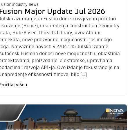
Fusion
Industry news
Fusion Major Update Jul 2026
Julsko ažuriranje za Fusion donosi osvježeno početno
okruženje (Home), unapređenja Construction Geometry
alata, Hub-Based Threads Library, uvoz Altium
projekata, nove proizvodne mogućnosti i još mnogo
toga. Najvažnije novosti v.2704.1.15 Julsko izdanje
Autodesk Fusiona donosi nove mogućnosti u oblastima
projektovanja, proizvodnje, elektronike, upravljanja
podacima i razvoja API-ja. Ovo izdanje fokusirano je na
unapređenje efikasnosti timova, bilo […]
Pročitaj više