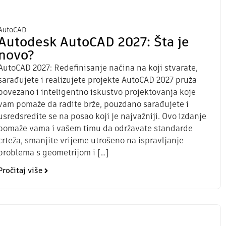
AutoCAD
Autodesk AutoCAD 2027: Šta je
novo?
AutoCAD 2027: Redefinisanje načina na koji stvarate,
sarađujete i realizujete projekte AutoCAD 2027 pruža
povezano i inteligentno iskustvo projektovanja koje
vam pomaže da radite brže, pouzdano sarađujete i
usredsredite se na posao koji je najvažniji. Ovo izdanje
pomaže vama i vašem timu da održavate standarde
crteža, smanjite vrijeme utrošeno na ispravljanje
problema s geometrijom i […]
Pročitaj više