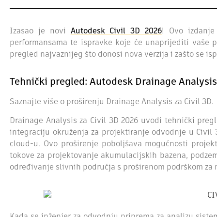
Izasao je novi
Autodesk Civil 3D 2026
! Ovo izdanje
performansama te ispravke koje će unaprijediti vaše 
pregled najvaznijeg što donosi nova verzija i zašto se isp
Tehnički pregled: Autodesk Drainage Analysis 
Saznajte više o proširenju Drainage Analysis za Civil 3D.
Drainage Analysis za Civil 3D 2026 uvodi tehnički pre
integraciju okruženja za projektiranje odvodnje u Civil
cloud-u. Ovo proširenje poboljšava mogućnosti proje
tokove za projektovanje akumulacijskih bazena, podzem
određivanje slivnih područja s proširenom podrškom za