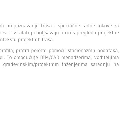
di prepoznavanje trasa i specifične radne tokove za
C-a. Ovi alati poboljšavaju proces pregleda projektne
tekstu projektnih trasa.
rofila, pratiti položaj pomoću stacionažnih podataka,
odel. To omogućuje BIM/CAD menadžerima, voditeljima
 i građevinskim/projektnim inženjerima saradnju na