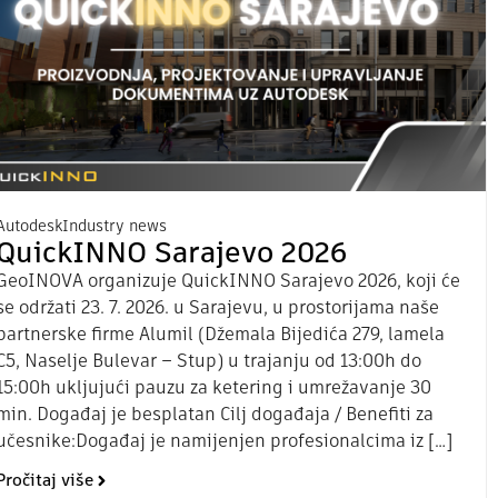
Autodesk
Industry news
QuickINNO Sarajevo 2026
GeoINOVA organizuje QuickINNO Sarajevo 2026, koji će
se održati 23. 7. 2026. u Sarajevu, u prostorijama naše
partnerske firme Alumil (Džemala Bijedića 279, lamela
C5, Naselje Bulevar – Stup) u trajanju od 13:00h do
15:00h ukljujući pauzu za ketering i umrežavanje 30
min. Događaj je besplatan Cilj događaja / Benefiti za
učesnike:Događaj je namijenjen profesionalcima iz […]
Pročitaj više