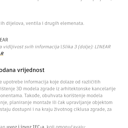
ih dijelova, ventila i drugih elemenata.
 vidljivost svih informacija
|
Slika 3 (dolje): LINEAR
AR
odana vrijednost
upotrebe informacija koje dolaze od različitih
rištenje 3D modela zgrade iz arhitektonske kancelarije
ponentama. Takođe, obuhvata korištenje modela
vanje, planiranje montaže ili čak upravljanje objektom
staju dostupni i na kraju životnog ciklusa zgrade, za
lan
uvoz i izvoz IFC-a
, koji omogućavaju: