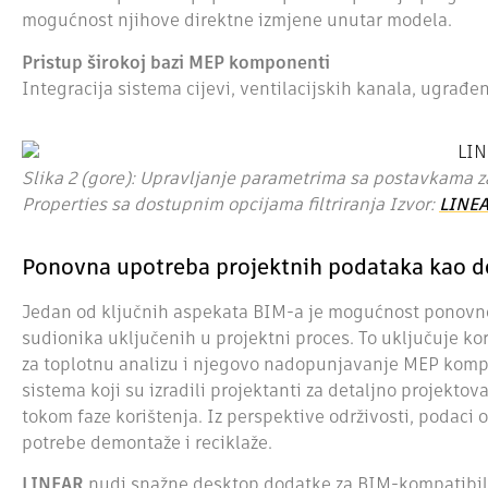
mogućnost njihove direktne izmjene unutar modela.
Pristup širokoj bazi MEP komponenti
Integracija sistema cijevi, ventilacijskih kanala, ugrađen
Slika 2 (gore): Upravljanje parametrima sa postavkama za
Properties sa dostupnim opcijama filtriranja
Izvor:
LINE
Ponovna upotreba projektnih podataka kao d
Jedan od ključnih aspekata BIM-a je mogućnost ponovne 
sudionika uključenih u projektni proces. To uključuje ko
za toplotnu analizu i njegovo nadopunjavanje MEP kom
sistema koji su izradili projektanti za detaljno projekto
tokom faze korištenja. Iz perspektive održivosti, podaci o
potrebe demontaže i reciklaže.
LINEAR
nudi snažne desktop dodatke za BIM-kompatibi