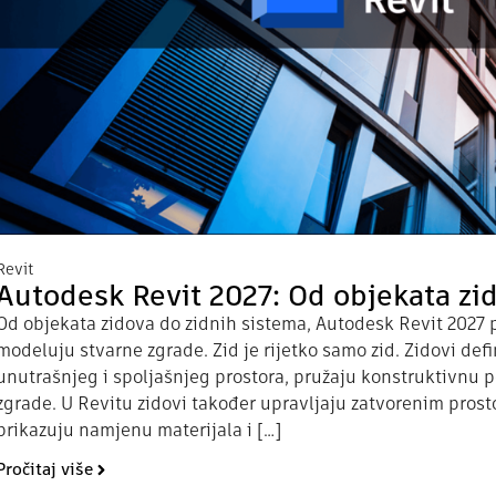
Revit
Autodesk Revit 2027: Od objekata zi
Od objekata zidova do zidnih sistema, Autodesk Revit 2027 p
modeluju stvarne zgrade. Zid je rijetko samo zid. Zidovi def
unutrašnjeg i spoljašnjeg prostora, pružaju konstruktivnu p
zgrade. U Revitu zidovi također upravljaju zatvorenim prost
prikazuju namjenu materijala i […]
Pročitaj više