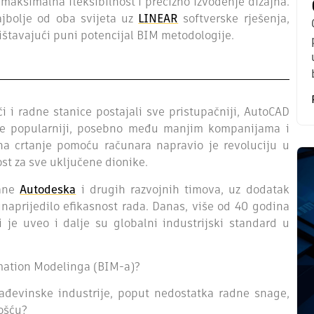
 maksimalna fleksibilnost i precizno izvođenje dizajna.
jbolje od oba svijeta uz
LINEAR
softverske rješenja,
ištavajući puni potencijal BIM metodologije.
i i radne stanice postajali sve pristupačniji, AutoCAD
 sve popularniji, posebno među manjim kompanijama i
 na crtanje pomoću računara napravio je revoluciju u
st za sve uključene dionike.
rane
Autodeska
i drugih razvojnih timova, uz dodatak
 unaprijedilo efikasnost rada. Danas, više od 40 godina
je uveo i dalje su globalni industrijski standard u
ormation Modelinga (BIM-a)?
rađevinske industrije, poput nedostatka radne snage,
vošću?