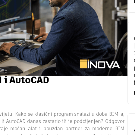
M i AutoCAD
vijetu. Kako se klasični program snalazi u doba BIM-a,
li AutoCAD danas zastario ili je podcijenjen? Odgovor
staje moćan alat i pouzdan partner za moderne BIM