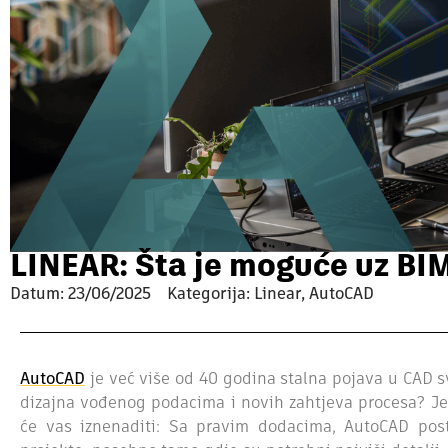
LINEAR: Šta je moguće uz BI
Datum:
23/06/2025
Kategorija: Linear, AutoCAD
AutoCAD
je već više od 40 godina stalna pojava u CAD s
dizajna vođenog podacima i novih zahtjeva procesa? Je 
će vas iznenaditi: Sa pravim dodacima, AutoCAD po