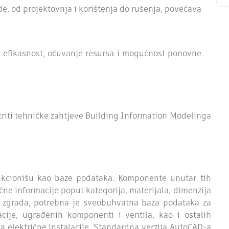
ade, od projektovnja i korištenja do rušenja, povećava
u efikasnost, očuvanje resursa i mogućnost ponovne
triti tehničke zahtjeve Building Information Modelinga
nkcionišu kao baze podataka. Komponente unutar tih
čne informacije poput kategorija, materijala, dimenzija
a zgrada, potrebna je sveobuhvatna baza podataka za
acije, ugrađenih komponenti i ventila, kao i ostalih
a električne instalacije. Standardna verzija AutoCAD-a