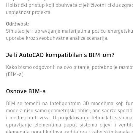
Holistički pristup koji obuhvaća cijeli životni ciklus zgr
uspješnost projekta.
Održivost:
Simulacije i upravljanje materijalima potiču energetsk
uporabe kroz sveobuhvatne analize scenarija.
Je li AutoCAD kompatibilan s BIM-om?
Kako bismo odgovorili na ovo pitanje, potrebno je razmo
(BIM-a).
Osnove BIM-a
BIM se temelji na inteligentnim 3D modelima koji fu
modela nisu samo geometrijski oblici; one sadrže specifi
i međusobnih veza. U projektovanju tehničkih sistem
upravljanje elementima poput sistema cijevi i ventil
elemenata poput kotlova, radijatora i kabelskih kanala z