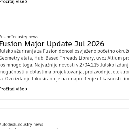
Pročitaj više
Fusion
Industry news
Fusion Major Update Jul 2026
Julsko ažuriranje za Fusion donosi osvježeno početno okru
Geometry alata, Hub-Based Threads Library, uvoz Altium pr
još mnogo toga. Najvažnije novosti v.2704.1.15 Julsko izda
mogućnosti u oblastima projektovanja, proizvodnje, elektro
ja. Ovo izdanje fokusirano je na unapređenje efikasnosti tim
Pročitaj više
Autodesk
Industry news