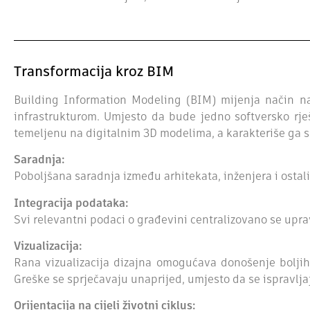
Transformacija kroz BIM
Building Information Modeling (BIM) mijenja način na 
infrastrukturom. Umjesto da bude jedno softversko rj
temeljenu na digitalnim 3D modelima, a karakteriše ga sl
Saradnja:
Poboljšana saradnja između arhitekata, inženjera i ostali
Integracija podataka:
Svi relevantni podaci o građevini centralizovano se upra
Vizualizacija:
Rana vizualizacija dizajna omogućava donošenje boljih
Greške se sprječavaju unaprijed, umjesto da se ispravlj
Orijentacija na cijeli životni ciklus: