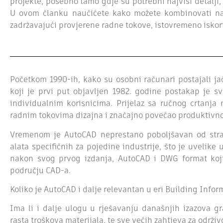
projekte, posebno tamo gdje su potrebni najviši detalji,
U ovom članku naučićete kako možete kombinovati na
zadržavajući provjerene radne tokove, istovremeno iskor
Početkom 1990-ih, kako su osobni računari postajali jač
koji je prvi put objavljen 1982. godine postakap je
individualnim korisnicima. Prijelaz sa ručnog crtanja
radnim tokovima dizajna i značajno povećao produktivno
Vremenom je AutoCAD neprestano poboljšavan od st
alata specifičnih za pojedine industrije, što je uvelike
nakon svog prvog izdanja, AutoCAD i DWG format koji 
području CAD-a.
Koliko je AutoCAD i dalje relevantan u eri Building Inf
Ima li i dalje ulogu u rješavanju današnjih izazova g
rasta troškova materijala, te sve većih zahtjeva za održi