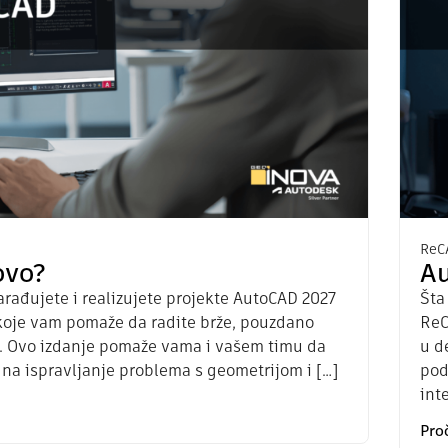
ReC
ovo?
Au
arađujete i realizujete projekte AutoCAD 2027
Šta
 koje vam pomaže da radite brže, pouzdano
ReC
ji. Ovo izdanje pomaže vama i vašem timu da
u d
 na ispravljanje problema s geometrijom i […]
pod
int
Proč