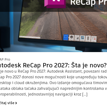
AP Pro
todesk ReCap Pro 2027: Šta je novo?
 je novo u ReCap Pro 2027: Autodesk Assistant, povezani radn
ap Pro 2027 donosi nove mogućnosti koje unapređuju tokov
esktop i cloud okruženjima. Ovo izdanje omogućava timovim
ataka oblaka tačaka zahvaljujući naprednijim kontrolama vi
eroperabilnosti, jednostavnijoj navigaciji kroz […]
itaj više