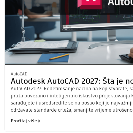
AutoCAD
Autodesk AutoCAD 2027: Šta je n
AutoCAD 2027: Redefinisanje načina na koji stvarate, s
pruža povezano i inteligentno iskustvo projektovanja
sarađujete i usredsredite se na posao koji je najvažni
održavate standarde crteža, smanjite vrijeme utrošeno
Pročitaj više