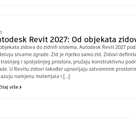
t
todesk Revit 2027: Od objekata zido
objekata zidova do zidnih sistema, Autodesk Revit 2027 podr
eluju stvarne zgrade. Zid je rijetko samo zid. Zidovi defini
trašnjeg i spoljašnjeg prostora, pružaju konstruktivnu podr
ade. U Revitu zidovi također upravljaju zatvorenim prostori
kazuju namjenu materijala i […]
itaj više