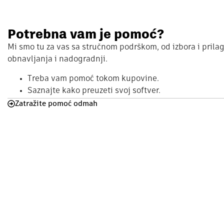
Potrebna vam je pomoć?
Mi smo tu za vas sa stručnom podrškom, od izbora i prila
obnavljanja i nadogradnji.
Treba vam pomoć tokom kupovine.
Saznajte kako preuzeti svoj softver.
Zatražite pomoć odmah