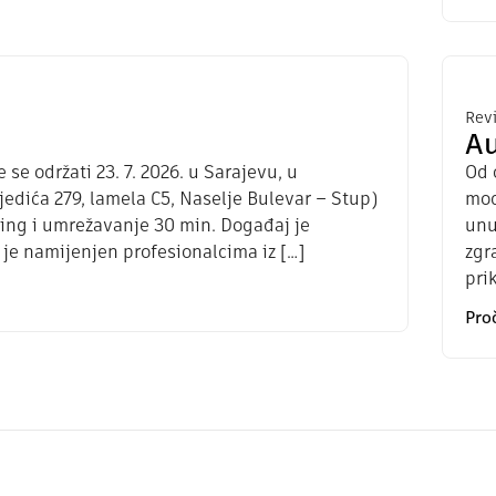
Revi
Au
e održati 23. 7. 2026. u Sarajevu, u
Od 
edića 279, lamela C5, Naselje Bulevar – Stup)
mod
ring i umrežavanje 30 min. Događaj je
unu
 je namijenjen profesionalcima iz […]
zgr
pri
Proč