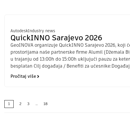
Autodesk
Industry news
QuickINNO Sarajevo 2026
GeoINOVA organizuje QuickINNO Sarajevo 2026, koji će s
prostorijama naše partnerske firme Alumil (Džemala Bij
u trajanju od 13:00h do 15:00h ukljujući pauzu za kete
besplatan Cilj događaja / Benefiti za učesnike:Događaj
Pročitaj više
1
2
3
…
18