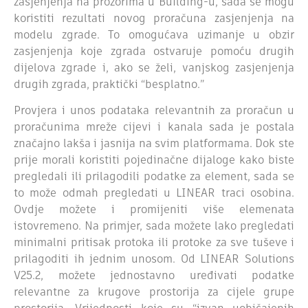
zasjenjenja na prozorima u Building-u, sada se mogu
koristiti rezultati novog proračuna zasjenjenja na
modelu zgrade. To omogućava uzimanje u obzir
zasjenjenja koje zgrada ostvaruje pomoću drugih
dijelova zgrade i, ako se želi, vanjskog zasjenjenja
drugih zgrada, praktički “besplatno.”
Provjera i unos podataka relevantnih za proračun u
proračunima mreže cijevi i kanala sada je postala
značajno lakša i jasnija na svim platformama. Dok ste
prije morali koristiti pojedinačne dijaloge kako biste
pregledali ili prilagodili podatke za element, sada se
to može odmah pregledati u LINEAR traci osobina.
Ovdje možete i promijeniti više elemenata
istovremeno. Na primjer, sada možete lako pregledati
minimalni pritisak protoka ili protoke za sve tuševe i
prilagoditi ih jednim unosom. Od LINEAR Solutions
V25.2, možete jednostavno uređivati podatke
relevantne za krugove prostorija za cijele grupe