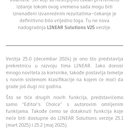
kvalitete. Svi koji su nestrpljivo čekali privremeno
izdanje tokom ovog vremena sada mogu biti
iznenađeni izvanrednim rezultatima—čekanje je
definitivno bilo vrijedno toga. Tu ne nova
nadogradnja
LINEAR Solutions V25
verzije.
Verzija 25.0 (decembar 2024) je ono što predstavlja
prekretnicu u razvoju tima LINEAR. Iako donosi
mnogo noviteta za korisnike, takođe postavlja temelje
s novim sistemom klasifikacije na kojem će moći da
grade još dugi niz godina.
Što se tiče drugih novih funkcija, predstavićemo
samo “Editor’s Choice” s autorovim omiljenim
funkijama. Takođe ćemo se dotaknuti funkcija koje
neće biti dostupne do LINEAR Solutions verzije 25.1
(mart 2025) i 25.2 (maj 2025).