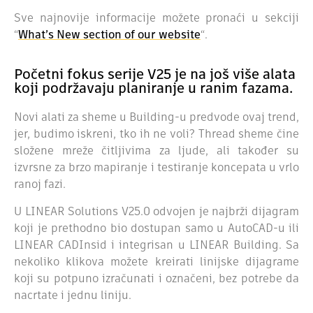
Sve najnovije informacije možete pronaći u sekciji
“
What’s New section of our website
“.
Početni fokus serije V25 je na još više alata
koji podržavaju planiranje u ranim fazama.
Novi alati za sheme u Building-u predvode ovaj trend,
jer, budimo iskreni, tko ih ne voli? Thread sheme čine
složene mreže čitljivima za ljude, ali također su
izvrsne za brzo mapiranje i testiranje koncepata u vrlo
ranoj fazi.
U LINEAR Solutions V25.0 odvojen je najbrži dijagram
koji je prethodno bio dostupan samo u AutoCAD-u ili
LINEAR CADInsid i integrisan u LINEAR Building. Sa
nekoliko klikova možete kreirati linijske dijagrame
koji su potpuno izračunati i označeni, bez potrebe da
nacrtate i jednu liniju.