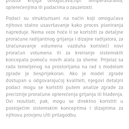
prostor knjiga omogućava,npr. temperaturama,
opterećenjima ili podacima o zauzetosti.
Podaci su strukturisani na način koji omogućava
njihovo stalno usavršavanje kako proces planiranja
napreduje. Nema veze hoće li se koristiti za detaljne
proračune radijantnog grijanja i dizajne radijatora, za
izračunavanje volumena vazduha koristeći novi
proračun volumena ili za kreiranje sistemskih
koncepata pomoću novih alata za sheme. Prijelaz sa
rada temeljenog na prostorijama na rad s modelom
zgrade je besprijekoran. Ako je model zgrade
dostupan u odgovarajućoj kvaliteti, njegovi detaljni
podaci mogu se koristiti putem analize zgrade za
preciznije proračune opterećenja grijanja ili hlađenja.
Ovi rezultati, pak, mogu se direktno koristiti u
postojećim sistemskim konceptima i dizajnima za
njihovu provjeru i/ili prilagodbu.