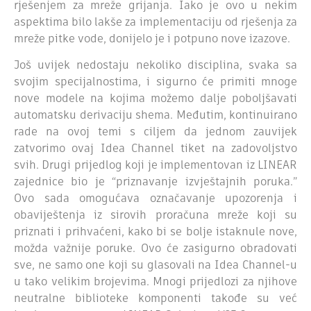
rješenjem za mreže grijanja. Iako je ovo u nekim
aspektima bilo lakše za implementaciju od rješenja za
mreže pitke vode, donijelo je i potpuno nove izazove.
Još uvijek nedostaju nekoliko disciplina, svaka sa
svojim specijalnostima, i sigurno će primiti mnoge
nove modele na kojima možemo dalje poboljšavati
automatsku derivaciju shema. Međutim, kontinuirano
rade na ovoj temi s ciljem da jednom zauvijek
zatvorimo ovaj Idea Channel tiket na zadovoljstvo
svih. Drugi prijedlog koji je implementovan iz LINEAR
zajednice bio je “priznavanje izvještajnih poruka.”
Ovo sada omogućava označavanje upozorenja i
obaviještenja iz sirovih proračuna mreže koji su
priznati i prihvaćeni, kako bi se bolje istaknule nove,
možda važnije poruke. Ovo će zasigurno obradovati
sve, ne samo one koji su glasovali na Idea Channel-u
u tako velikim brojevima. Mnogi prijedlozi za njihove
neutralne biblioteke komponenti takođe su već