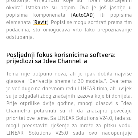
prostorija. Vrijednosti koje su “izvan uobičajenih
okvira” istaknute su bojom. Ovo je još jasnije u
popisima komponenata (
AutoCAD
) ili popisima
elemenata (
Revit
): Popisi se mogu sortirati prema tim
podacima, što omogućava vrlo lako prepoznavanje
odstupanja.
Posljednji fokus korisnicima softvera:
prijedlozi sa Idea Channel-a
Tema nije potpuno nova, ali je ipak dobila najviše
glasova: “Derivacija sheme iz 3D modela.”. Ova tema
je već dugo na dnevnom redu LINEAR tima, ali uvijek
su je odgađali zbog značajnih izazova koje bi donijela.
Prije otprilike dvije godine, mnogi glasovi s Idea
Channel-a potaknuli su ih da značajno povećaju
prioritet ove teme. Sa LINEAR Solutions V24.0, tada su
mogli predstaviti rješenje za mreže za pitku vodu.
LINEAR Solutions V25.0 sada ovo nadopunjuje