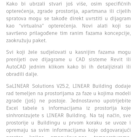
Kako bi ubrzali stvari još više, osim specifičnih
opterećenja, zgrade prostorija, apartmana ili cijelih
spratova mogu se takođe direkt uvrstiti u dijagram
kao “virtualna” opterećenja. Novi alati koji su
savršeno prilagođene tim ranim fazama koncepcije,
zaokružuju paket.
Svi koji žele sudjelovati u kasnijim fazama mogu
prenijeti ove dijagrame u CAD sisteme Revit ili
AutoCAD jednim klikom kako bi ih detaljizirali ili
obradili dalje.
SaLINEAR Solutions V25.2, LINEAR Building dodaje
rad temeljen na prostorijama za faze u kojima modeli
zgrade (još) ne postoje. Jednostavno upotrijebite
Excel tabele s informacijama iz prostorija koje
sinhronizujete s LINEAR Building. Na taj način, sve
prostorije u Buildingu u prvom koraku se uvoze i
opremaju sa svim informacijama koje odgovarajući