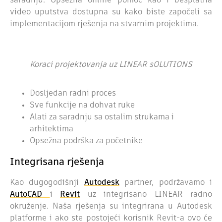
saradnju.
Opsežna online pomoć kao i besplatna
video uputstva dostupna su kako biste započeli sa
implementacijom rješenja na stvarnim projektima.
Koraci projektovanja uz LINEAR sOLUTIONS
Dosljedan radni proces
Sve funkcije na dohvat ruke
Alati za saradnju sa ostalim strukama i
arhitektima
Opsežna podrška za početnike
Integrisana rješenja
Kao dugogodišnji
Autodesk
partner, podržavamo i
AutoCAD
i
Revit
uz integrisano LINEAR radno
okruženje. Naša rješenja su integrirana u Autodesk
platforme i ako ste postojeći korisnik Revit-a ovo će