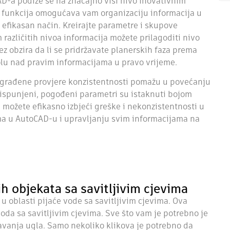
a podiže se na značajno viši nivo inovativnim
unkcija omogućava vam organizaciju informacija u
 efikasan način. Kreirajte parametre i skupove
azličitih nivoa informacija možete prilagoditi nivo
ez obzira da li se pridržavate planerskih faza prema
olu nad pravim informacijama u pravo vrijeme.
ugrađene provjere konzistentnosti pomažu u povećanju
 ispunjeni, pogođeni parametri su istaknuti bojom
n možete efikasno izbjeći greške i nekonzistentnosti u
ma u AutoCAD-u i upravljanju svim informacijama na
 objekata sa savitljivim cjevima
 oblasti pijaće vode sa savitljivim cjevima. Ova
da sa savitljivim cjevima. Sve što vam je potrebno je
čavanja ugla. Samo nekoliko klikova je potrebno da