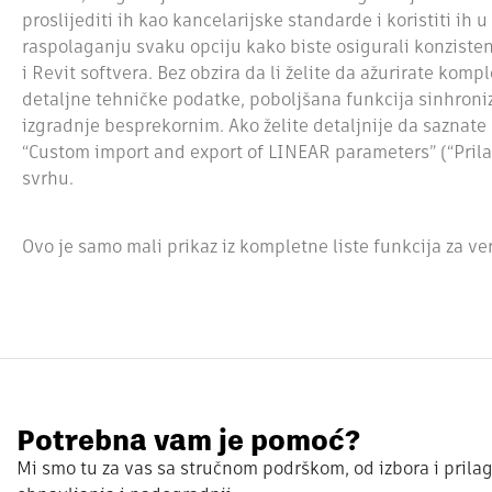
proslijediti ih kao kancelarijske standarde i koristiti ih
raspolaganju svaku opciju kako biste osigurali konzisten
i Revit softvera. Bez obzira da li želite da ažurirate kom
detaljne tehničke podatke, poboljšana funkcija sinhroni
izgradnje besprekornim. Ako želite detaljnije da saznate
“Custom import and export of LINEAR parameters” (“Prila
svrhu.
Ovo je samo mali prikaz iz kompletne liste funkcija za ver
Potrebna vam je pomoć?
Mi smo tu za vas sa stručnom podrškom, od izbora i prila