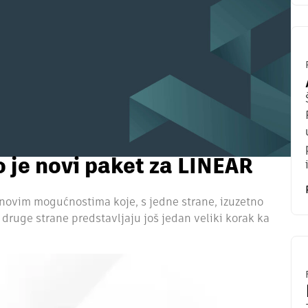
o je novi paket za LINEAR
 novim mogućnostima koje, s jedne strane, izuzetno
ruge strane predstavljaju još jedan veliki korak ka