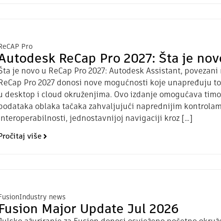
ReCAP Pro
Autodesk ReCap Pro 2027: Šta je nov
Šta je novo u ReCap Pro 2027: Autodesk Assistant, povezani r
ReCap Pro 2027 donosi nove mogućnosti koje unapređuju to
u desktop i cloud okruženjima. Ovo izdanje omogućava timo
podataka oblaka tačaka zahvaljujući naprednijim kontrolama
interoperabilnosti, jednostavnijoj navigaciji kroz […]
Pročitaj više
Fusion
Industry news
Fusion Major Update Jul 2026