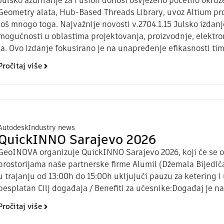
Julsko ažuriranje za Fusion donosi osvježeno početno okru
Geometry alata, Hub-Based Threads Library, uvoz Altium pr
još mnogo toga. Najvažnije novosti v.2704.1.15 Julsko izda
mogućnosti u oblastima projektovanja, proizvodnje, elektro
ja. Ovo izdanje fokusirano je na unapređenje efikasnosti tim
Pročitaj više
Autodesk
Industry news
QuickINNO Sarajevo 2026
GeoINOVA organizuje QuickINNO Sarajevo 2026, koji će se odr
prostorijama naše partnerske firme Alumil (Džemala Bijedića
u trajanju od 13:00h do 15:00h ukljujući pauzu za ketering 
besplatan Cilj događaja / Benefiti za učesnike:Događaj je n
Pročitaj više