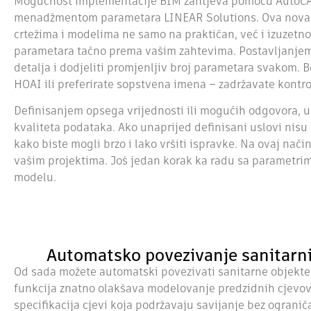
Mogućnost implementacije BIM zahtjeva pomoću AutoCAD-
menadžmentom parametara LINEAR Solutions. Ova nova f
crtežima i modelima ne samo na praktičan, već i izuzetno
parametara tačno prema vašim zahtevima. Postavljanjem r
detalja i dodjeliti promjenljiv broj parametara svakom. B
HOAI ili preferirate sopstvena imena – zadržavate kontr
Definisanjem opsega vrijednosti ili mogućih odgovora, 
kvaliteta podataka. Ako unaprijed definisani uslovi nisu
kako biste mogli brzo i lako vršiti ispravke. Na ovaj nači
vašim projektima. Još jedan korak ka radu sa parametri
modelu.
Automatsko povezivanje sanitarnih
Od sada možete automatski povezivati sanitarne objekte u
funkcija znatno olakšava modelovanje predzidnih cjevovo
specifikacija cjevi koja podržavaju savijanje bez ograni