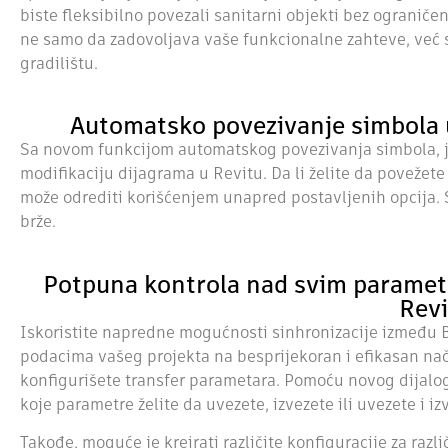
biste fleksibilno povezali sanitarni objekti bez ograniče
ne samo da zadovoljava vaše funkcionalne zahteve, već se
gradilištu.
Automatsko povezivanje simbola 
Sa novom funkcijom automatskog povezivanja simbola, jo
modifikaciju dijagrama u Revitu. Da li želite da povežete 
može odrediti korišćenjem unapred postavljenih opcija
brže.
Potpuna kontrola nad svim parametr
Revi
Iskoristite napredne mogućnosti sinhronizacije između Bu
podacima vašeg projekta na besprijekoran i efikasan na
konfigurišete transfer parametara. Pomoću novog dijalog
koje parametre želite da uvezete, izvezete ili uvezete i iz
Takođe, moguće je kreirati različite konfiguracije za različ