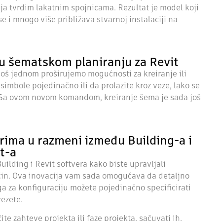
nja tvrdim lakatnim spojnicama. Rezultat je model koji
 i mnogo više približava stvarnoj instalaciji na
u šematskom planiranju za Revit
š jednom proširujemo mogućnosti za kreiranje ili
simbole pojedinačno ili da prolazite kroz veze, lako se
. Sa ovom novom komandom, kreiranje šema je sada još
ima u razmeni između Building-a i
t-a
ilding i Revit softvera kako biste upravljali
čin. Ova inovacija vam sada omogućava da detaljno
a za konfiguraciju možete pojedinačno specificirati
vezete.
ite zahteve projekta ili faze projekta, sačuvati ih,