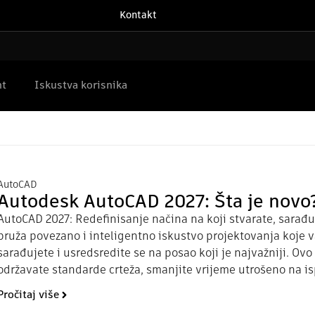
Kontakt
nt
Iskustva korisnika
AutoCAD
Autodesk AutoCAD 2027: Šta je novo
AutoCAD 2027: Redefinisanje načina na koji stvarate, sarađu
pruža povezano i inteligentno iskustvo projektovanja koje
sarađujete i usredsredite se na posao koji je najvažniji. O
održavate standarde crteža, smanjite vrijeme utrošeno na is
Pročitaj više