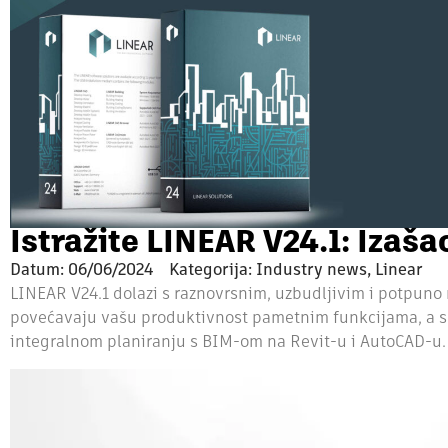
Istražite LINEAR V24.1: Izaša
Datum:
06/06/2024
Kategorija: Industry news, Linear
LINEAR V24.1 dolazi s raznovrsnim, uzbudljivim i potpuno
povećavaju vašu produktivnost pametnim funkcijama, a s d
integralnom planiranju s BIM-om na Revit-u i AutoCAD-u.