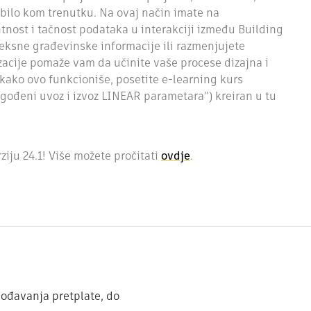
 u bilo kom trenutku. Na ovaj način imate na
tnost i tačnost podataka u interakciji između Building
pleksne građevinske informacije ili razmenjujete
zacije pomaže vam da učinite vaše procese dizajna i
 kako ovo funkcioniše, posetite e-learning kurs
gođeni uvoz i izvoz LINEAR parametara”) kreiran u tu
ziju 24.1! Više možete pročitati
ovdje
.
gođavanja pretplate, do