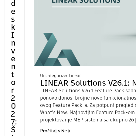
d
e
s
k
I
n
v
e
n
t
Uncategorized
Linear
o
LINEAR Solutions V26.1: 
r
LINEAR Solutions V26.1 Feature Pack sada 
2
ponovo donosi brojne nove funkcionalnost
0
ovog Feature Pack-a. Za potpuni pregled
2
What’s New. Najnovijim Feature Pack-om 
projektovanje MEP sistema sa ukupno 26 
7:
Š
Pročitaj više