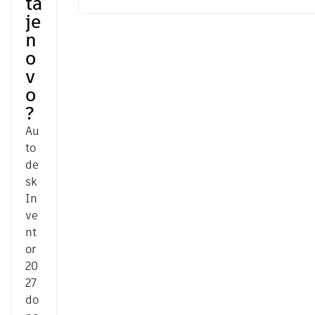
ta
je
n
o
v
o
?
Au
to
de
sk
In
ve
nt
or
20
27
do