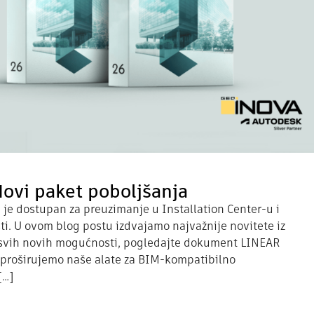
Novi paket poboljšanja
je dostupan za preuzimanje u Installation Center-u i
i. U ovom blog postu izdvajamo najvažnije novitete iz
 svih novih mogućnosti, pogledajte dokument LINEAR
proširujemo naše alate za BIM-kompatibilno
[…]