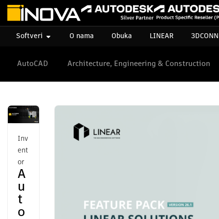
Softveri
O nama
Obuka
LINEAR
3DCONN
AutoCAD
Architecture, Engineering & Construction
Inv
ent
or
A
u
t
o