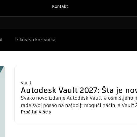
Kontakt
nt
Iskustva korisnika
Vault
Autodesk Vault 2027: Šta je no
Svako novo izdanje Autodesk Vault-a osmišljeno j
rade svoj posao na najbolji mogući način, a Vault 
Pročitaj više