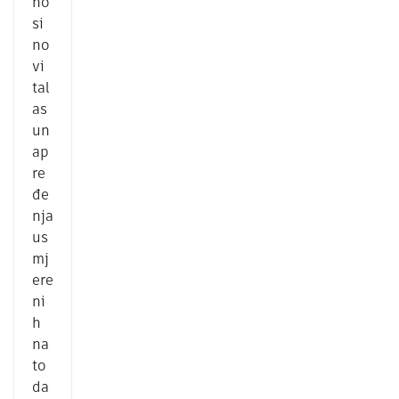
no
si
no
vi
tal
as
un
ap
re
đe
nja
us
mj
ere
ni
h
na
to
da