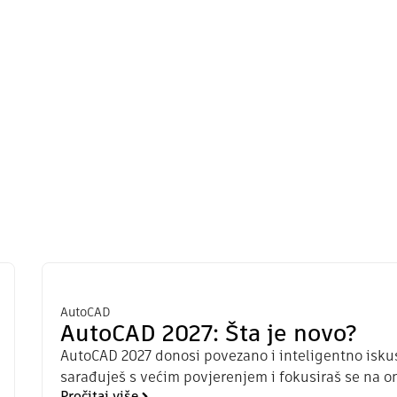
AutoCAD
AutoCAD 2027: Šta je novo?
AutoCAD 2027 donosi povezano i inteligentno iskus
sarađuješ s većim povjerenjem i fokusiraš se na on
Pročitaj više