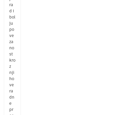
ra
d i
bol
ju
po
ve
za
no
st
kro
z
nji
ho
ve
ra
dn
e
pr