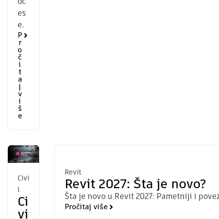
oc
es
e.
P
r
o
č
i
t
a
j
v
i
š
e
Revit
Civi
Revit 2027: Šta je novo?
l
Šta je novo u Revit 2027: Pametniji i povez
Ci
Pročitaj više
vi