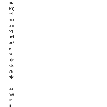
inž
enj
eri
ma
om
og
ući
brž
e
pr
oje
kto
va
nje
,
pa
me
tni
ji