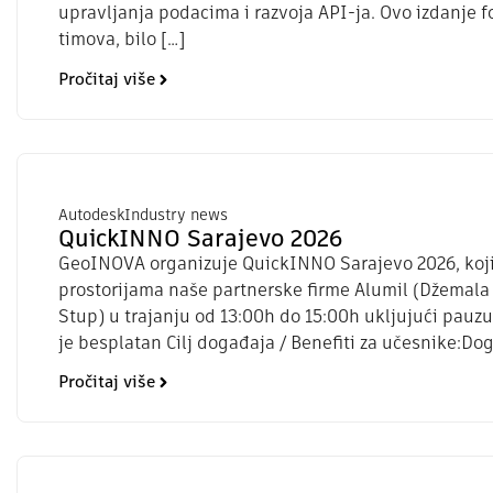
upravljanja podacima i razvoja API-ja. Ovo izdanje 
timova, bilo […]
Pročitaj više
Autodesk
Industry news
QuickINNO Sarajevo 2026
GeoINOVA organizuje QuickINNO Sarajevo 2026, koji će
prostorijama naše partnerske firme Alumil (Džemala B
Stup) u trajanju od 13:00h do 15:00h ukljujući pauz
je besplatan Cilj događaja / Benefiti za učesnike:Do
Pročitaj više