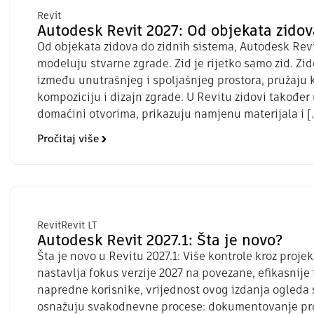
Revit
Autodesk Revit 2027: Od objekata zidov
Od objekata zidova do zidnih sistema, Autodesk Revi
modeluju stvarne zgrade. Zid je rijetko samo zid. Zid
između unutrašnjeg i spoljašnjeg prostora, pružaju 
kompoziciju i dizajn zgrade. U Revitu zidovi također
domaćini otvorima, prikazuju namjenu materijala i [
Pročitaj više
Revit
Revit LT
Autodesk Revit 2027.1: Šta je novo?
Šta je novo u Revitu 2027.1: Više kontrole kroz projek
nastavlja fokus verzije 2027 na povezane, efikasnije 
napredne korisnike, vrijednost ovog izdanja ogleda
osnažuju svakodnevne procese: dokumentovanje pro