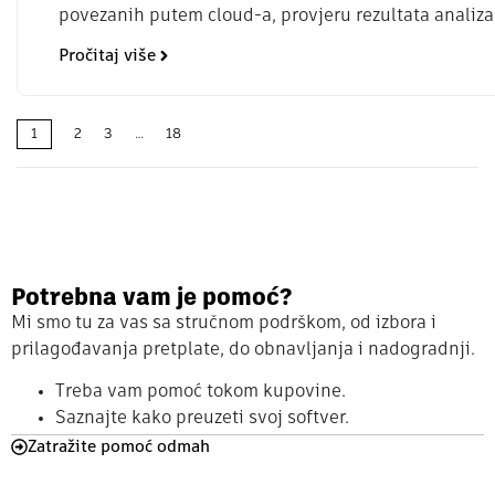
povezanih putem cloud-a, provjeru rezultata analiza 
Pročitaj više
1
2
3
…
18
Potrebna vam je pomoć?
Mi smo tu za vas sa stručnom podrškom, od izbora i
prilagođavanja pretplate, do obnavljanja i nadogradnji.
Treba vam pomoć tokom kupovine.
Saznajte kako preuzeti svoj softver.
Zatražite pomoć odmah