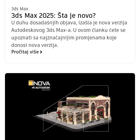
3ds Max
3ds Max 2025: Šta je novo?
U duhu dosadašnjih objava, izašla je nova verzija
Autodeskovog 3ds Max-a. U ovom članku ćete se
upoznati sa najznačajnijim promjenama koje
donosi nova verzija.
Pročitaj više