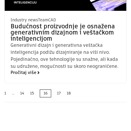
Industry news
TeamCAD
Budućnost proizvodnje je osnažena
generativnim dizajnom i veštačkom
inteligencijom
Generativni dizajn i generativna veštačka
inteligencija podižu dizajniranje na viši nivo.
Pojedinačno, ove tehnologije su snažne, ali kada
su udružene, mogućnosti su skoro neograničene.
Pročitaj više
1
…
14
15
16
17
18