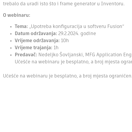
trebalo da uradi isto što i frame generator u Inventoru.
O webinaru:
Tema:
„Upotreba konfiguracija u softveru Fusion“
Datum održavanja:
29.2.2024. godine
Vrijeme održavanja:
10h
Vrijeme trajanja:
1h
Predavač:
Nedeljko Šovljanski, MFG Application Eng
Učešće na webinaru je besplatno, a broj mjesta ogra
Učešće na webinaru je besplatno, a broj mjesta ograničen