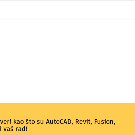
tveri kao što su AutoCAD, Revit, Fusion,
i vaš rad!