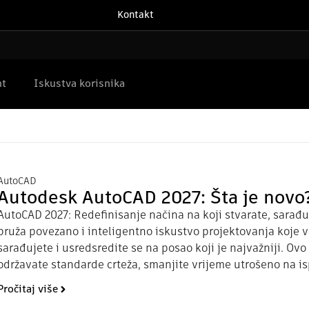
Kontakt
nt
Iskustva korisnika
AutoCAD
Autodesk AutoCAD 2027: Šta je novo
AutoCAD 2027: Redefinisanje načina na koji stvarate, sarađu
pruža povezano i inteligentno iskustvo projektovanja koje
sarađujete i usredsredite se na posao koji je najvažniji. O
održavate standarde crteža, smanjite vrijeme utrošeno na is
Pročitaj više