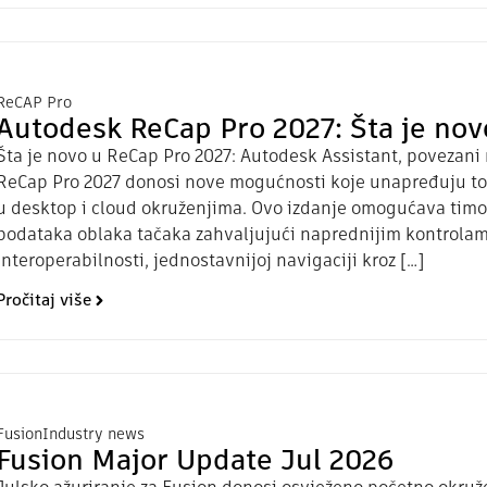
ReCAP Pro
Autodesk ReCap Pro 2027: Šta je nov
Šta je novo u ReCap Pro 2027: Autodesk Assistant, povezani r
ReCap Pro 2027 donosi nove mogućnosti koje unapređuju to
u desktop i cloud okruženjima. Ovo izdanje omogućava timo
podataka oblaka tačaka zahvaljujući naprednijim kontrolama
interoperabilnosti, jednostavnijoj navigaciji kroz […]
Pročitaj više
Fusion
Industry news
Fusion Major Update Jul 2026