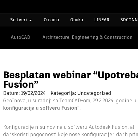
Softveri
O nama
Obuka
LINEAR
3DCONN
AutoCAD
Architecture, Engineering & Construction
Besplatan webinar “Upotreba
Fusion”
Datum:
19/02/2024
Kategorija: Uncategorized
GeoInova, u suradnji sa TeamCAD-om, 29.2.2024. godine u
konfiguracija u softveru Fusion“
.
Konfiguracije nisu novina u softveru Autodesk Fusion, ali j
da iskoristi pogodnosti koje nose konfiguracije i da ih pri