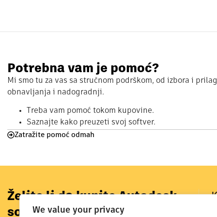
Potrebna vam je pomoć?
Mi smo tu za vas sa stručnom podrškom, od izbora i prila
obnavljanja i nadogradnji.
Treba vam pomoć tokom kupovine.
Saznajte kako preuzeti svoj softver.
Zatražite pomoć odmah
Želite li da kupite Autodesk
K
I
We value your privacy
softvere?