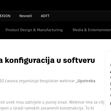
EXION
Novosti
ADFT
Product Design & Manufacturing
Media & Entertainme
 konfiguracija u softveru
 10 časova organizuje besplatan webinar
„Upotreba
oš uvek nisu zaživjele u punoj snazi. Webinar ima za cilj
mjeni u izradi ramskih zavarenih konstrukcija. To bi