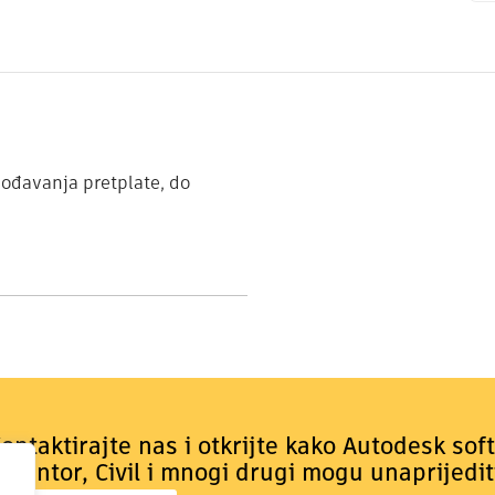
gođavanja pretplate, do
ontaktirajte nas i otkrijte kako Autodesk sof
nventor, Civil i mnogi drugi mogu unaprijedit