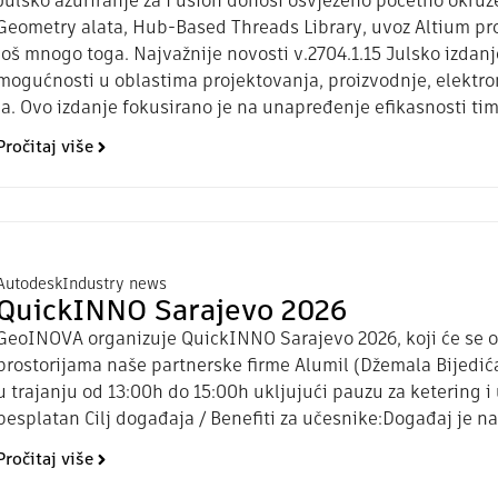
Julsko ažuriranje za Fusion donosi osvježeno početno okru
Geometry alata, Hub-Based Threads Library, uvoz Altium pr
još mnogo toga. Najvažnije novosti v.2704.1.15 Julsko izda
mogućnosti u oblastima projektovanja, proizvodnje, elektro
ja. Ovo izdanje fokusirano je na unapređenje efikasnosti tim
Pročitaj više
Autodesk
Industry news
QuickINNO Sarajevo 2026
GeoINOVA organizuje QuickINNO Sarajevo 2026, koji će se odr
prostorijama naše partnerske firme Alumil (Džemala Bijedića
u trajanju od 13:00h do 15:00h ukljujući pauzu za ketering 
besplatan Cilj događaja / Benefiti za učesnike:Događaj je n
Pročitaj više