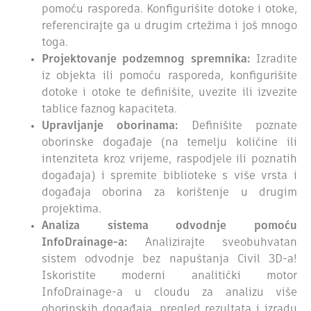
pomoću rasporeda. Konfigurišite dotoke i otoke,
referencirajte ga u drugim crtežima i još mnogo
toga.
Projektovanje podzemnog spremnika:
Izradite
iz objekta ili pomoću rasporeda, konfigurišite
dotoke i otoke te definišite, uvezite ili izvezite
tablice faznog kapaciteta.
Upravljanje oborinama:
Definišite poznate
oborinske događaje (na temelju količine ili
intenziteta kroz vrijeme, raspodjele ili poznatih
događaja) i spremite biblioteke s više vrsta i
događaja oborina za korištenje u drugim
projektima.
Analiza sistema odvodnje pomoću
InfoDrainage-a:
Analizirajte sveobuhvatan
sistem odvodnje bez napuštanja Civil 3D-a!
Iskoristite moderni analitički motor
InfoDrainage-a u cloudu za analizu više
oborinskih događaja, pregled rezultata i izradu