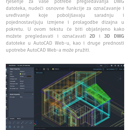
rješenje za vaše potrebe pregledavanja DWG
datoteka, nudeći osnovne funkcije za označavanje i
uređivanje koje poboljšavaju saradnju i
pojednostavljuju izmjene i prolagodbe dizajna u
pokretu. U ovom tekstu će biti objašnjeno kako
možete pregledavati i označavati
2D
i
3D DWG
datoteke u AutoCAD Web-u, kao i druge prednosti
upotrebe AutoCAD Web-a može pružiti.