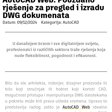
AutoCAD Web: Pouzdano
rješenje za pregled i izradu
DWG dokumenata
Datum:
09/12/2024
Kategorija: AutoCAD
U današnjem brzom i sve digitalnijem svijetu,
profesionalci iz različitih sektora traže rješenja koja
nude fleksibilnost, pogodnost i efikasnost.
Bilo da ste arhitekta, inženjer, dizajner proizvoda ili
bilo koji stručnjak ili hobist koji koristi CAD,
mogućnost pristupa i manipulisanja DWG datotekama
u pokretu može biti prava ušteda vremena. Upravo to
predstavlja razlog zašto je
AutoCAD Web
idealno