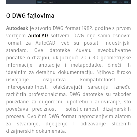
O DWG fajlovima
Autodesk
je stvorio DWG format 1982. godine s prvom
verzijom
AutoCAD
softvera. DWG nije samo osnovni
format za AutoCAD, već su postali industrijski
standard. Ove datoteke čuvaju sveobuhvatne
podatke o dizajnu, uključujući 2D i 3D geometrijske
informacije, anotacije i metapodatke, čineći ih
idealnim za detaljnu dokumentaciju. Njihovo široko
usvajanje osigurava kompatibilnost i
interoperabilnost, olakšavajući saradnju između
različitih profesionalcima. DWG datoteke su također
pouzdane za dugoročnu upotrebu i arhiviranje, što
povećava preciznost i sofisticiranost dizajnerskih
procesa. Ovo čini DWG format neprocjenjivim alatom
za stvaranje, dijeljenje i održavanje složenih
dizajnerskih dokumenata.