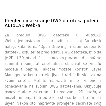
Pregled i markiranje DWG datoteka putem
AutoCAD Web-a
Za pregled DWG datoteke u AutoCAD
Webu
jednostavno se prijavite na svoj Autodesk
nalog, kliknite na “Open Drawing” i zatim odaberite
datoteku koju želite pregledati. DWG datoteka, bilo da
je 2D ili 3D, otvorit će se u novom prozoru gdje možete
zumirati i pomjerati crtež, ali i prebacivati se između
modela i papira. Također možete koristiti Layer
Manager za kontrolu vidljivosti različitih slojeva na
svom crtežu. M
ožete napraviti male izmjene i
označavanja na svojim DWG datotekama. Uključuje
osnovne alate za crtanje i uređivanje 2D crteža, a
možete mijenjati atribute kao što su boja, tip linije i
layer. Nakon što napravite promjene sačuvate svoj