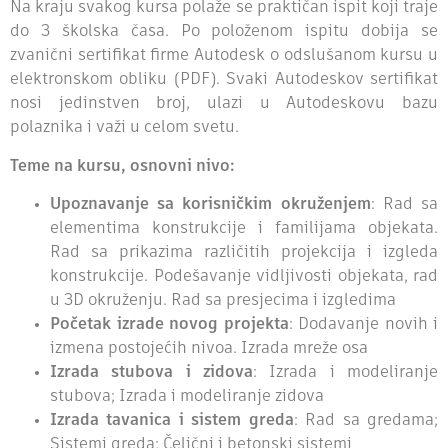
Na kraju svakog kursa polaže se praktičan ispit koji traje
do 3 školska časa. Po položenom ispitu dobija se
zvanični sertifikat firme Autodesk o odslušanom kursu u
elektronskom obliku (PDF). Svaki Autodeskov sertifikat
nosi jedinstven broj, ulazi u Autodeskovu bazu
polaznika i važi u celom svetu.
Teme na kursu, osnovni nivo:
Upoznavanje sa korisničkim okruženjem
: Rad sa
elementima konstrukcije i familijama objekata.
Rad sa prikazima različitih projekcija i izgleda
konstrukcije. Podešavanje vidljivosti objekata, rad
u 3D okruženju. Rad sa presjecima i izgledima
Početak izrade novog projekta
: Dodavanje novih i
izmena postojećih nivoa. Izrada mreže osa
Izrada stubova i zidova
: Izrada i modeliranje
stubova; Izrada i modeliranje zidova
Izrada tavanica i sistem greda
: Rad sa gredama;
Sistemi greda; Čelični i betonski sistemi