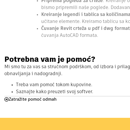
Priprema pogleda za crteže
: Kreiranje 
bismo pripremili naše poglede. Dodavanje
Kreiranje legendi i tablica sa količinam
učitane elemente. Kreiramo tablicu sa ko
Čuvanje Revit crteža u pdf i dwg forma
čuvanja AutoCAD formata.
Potrebna vam je pomoć?
Mi smo tu za vas sa stručnom podrškom, od izbora i prila
obnavljanja i nadogradnji.
Treba vam pomoć tokom kupovine.
Saznajte kako preuzeti svoj softver.
Zatražite pomoć odmah