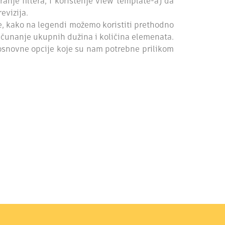
anje filtera, i korištenje view template-a) da
evizija.
ije, kako na legendi možemo koristiti prethodno
računanje ukupnih dužina i količina elemenata.
 osnovne opcije koje su nam potrebne prilikom