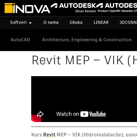
Softveri
O nama
Obuka
LINEAR
3DCONN
AutoCAD
Architecture, Engineering & Construction
Revit MEP – VIK (H
Kurs
Revit
MEP – VIK (Hidroinstalacije), osn