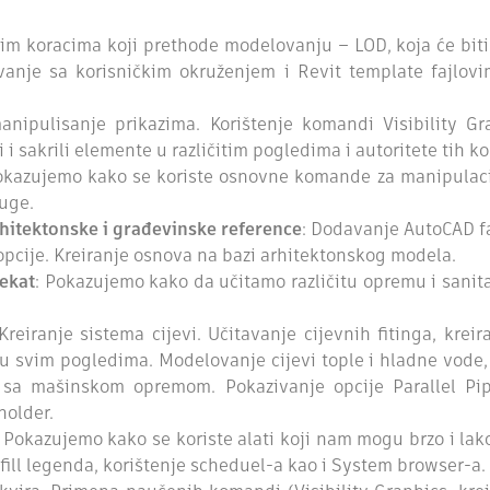
im koracima koji prethode modelovanju – LOD, koja će biti k
vanje sa korisničkim okruženjem i Revit template fajlovi
manipulisanje prikazima. Korištenje komandi Visibility Gr
 i sakrili elemente u različitim pogledima i autoritete tih k
okazujemo kako se koriste osnovne komande za manipulaci
ruge.
rhitektonske i građevinske reference
: Dodavanje AutoCAD f
opcije. Kreiranje osnova na bazi arhitektonskog modela.
jekat
: Pokazujemo kako da učitamo različitu opremu i sanita
 Kreiranje sistema cijevi. Učitavanje cijevnih fitinga, kre
 u svim pogledima. Modelovanje cijevi tople i hladne vode
evi sa mašinskom opremom. Pokazivanje opcije Parallel P
holder.
: Pokazujemo kako se koriste alati koji nam mogu brzo i lak
r fill legenda, korištenje scheduel-a kao i System browser-a.