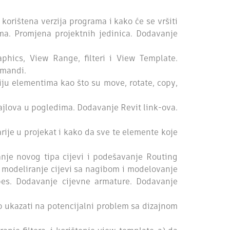
orištena verzija programa i kako će se vršiti
ma. Promjena projektnih jedinica. Dodavanje
aphics, View Range, filteri i View Template.
omandi.
ju elementima kao što su move, rotate, copy,
ajlova u pogledima. Dodavanje Revit link-ova.
rije u projekat i kako da sve te elemente koje
iranje novog tipa cijevi i podešavanje Routing
, modeliranje cijevi sa nagibom i modelovanje
ipes. Dodavanje cijevne armature. Dodavanje
o ukazati na potencijalni problem sa dizajnom