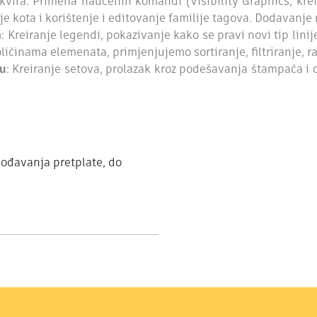
okvira. Primena naučenih komandi (Visibility Graphics, kreir
 kota i korištenje i editovanje familije tagova. Dodavanje r
a
: Kreiranje legendi, pokazivanje kako se pravi novi tip lin
ličinama elemenata, primjenjujemo sortiranje, filtriranje, 
tu
: Kreiranje setova, prolazak kroz podešavanja štampača i
gođavanja pretplate, do