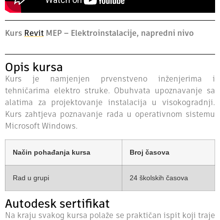
Kurs
Revit
MEP – Elektroinstalacije, napredni nivo
Opis kursa
Kurs je namjenjen prvenstveno inženjerima i
tehničarima elektro struke. Obuhvata upoznavanje sa
alatima za projektovanje instalacija u visokogradnji.
Kurs zahtjeva poznavanje rada u operativnom sistemu
Microsoft Windows.
Način pohađanja kursa
Broj časova
Rad u grupi
24 školskih časova
Autodesk sertifikat
Na kraju svakog kursa polaže se praktičan ispit koji traje