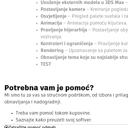
Uvoženje eksternih modela u 3DS Max
–
Postavljanje kamera
– Kreiranje pogleda
Osvjetljenje
– Pregled palete svetala i r
Animacija
– Animacija pomoću ključeva.
Pravljenje hijerarhija
– Postavljanje obj
vezivanja.
Kontroleri i ograničenja
– Pravljenje ko
Rendering
– Upoznavanje sa paletom za 
Obnavljanje tema koje su najslabije sh
TEST
Potrebna vam je pomoć?
Mi smo tu za vas sa stručnom podrškom, od izbora i prila
obnavljanja i nadogradnji.
Treba vam pomoć tokom kupovine.
Saznajte kako preuzeti svoj softver.
Zatražite pomoć odmah