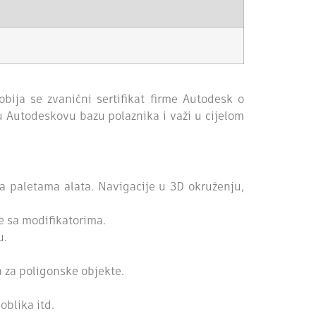
bija se zvanični sertifikat firme Autodesk o
u Autodeskovu bazu polaznika i važi u cijelom
paletama alata. Navigacije u 3D okruženju,
 sa modifikatorima.
u.
 za poligonske objekte.
blika itd.