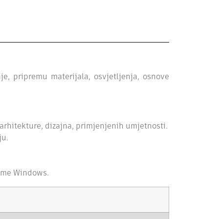
e, pripremu materijala, osvjetljenja, osnove
arhitekture, dizajna, primjenjenih umjetnosti.
ju.
rme
Windows.