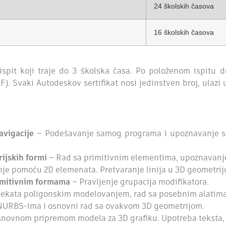
24 školskih časova
16 školskih časova
spit koji traje do 3 školska časa. Po položenom ispitu do
. Svaki Autodeskov sertifikat nosi jedinstven broj, ulazi 
avigacije
– Podešavanje samog programa i upoznavanje sa 
jskih formi
– Rad sa primitivnim elementima, upoznavanje
e pomoću 2D elemenata. Pretvaranje linija u 3D geometrij
rimitivnim formama
– Pravljenje grupacija modifikatora.
jekata poligonskim modelovanjem, rad sa posebnim alatima
NURBS-ima i osnovni rad sa ovakvom 3D geometrijom.
novnom pripremom modela za 3D grafiku. Upotreba teksta, o