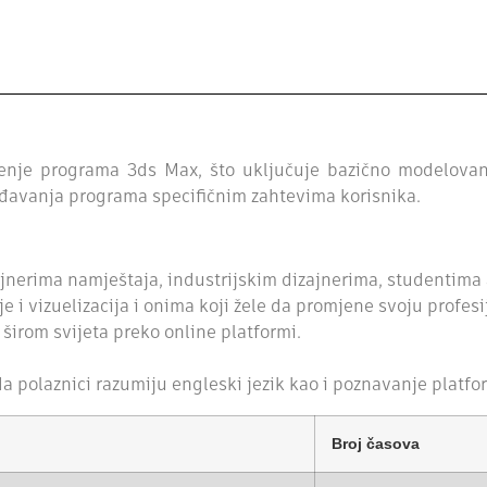
enje
programa
3
ds
Max,
što uključuje bazično modelovanj
ođavanja
programa
specifičnim
zahtevima
korisnika
.
ajnerima namještaja, industrijskim dizajnerima, studentima 
 i vizuelizacija i onima koji žele da promjene svoju profesi
 širom svijeta preko online platformi.
da
polaznic
i
razumiju
engleski
jezik
kao
i
poznavanje
platfo
Broj časova