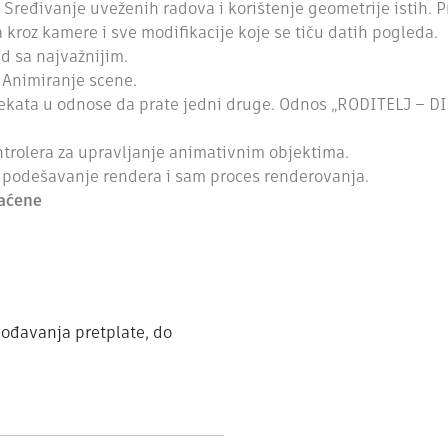
 Sređivanje uveženih radova i korištenje geometrije istih. 
 kroz kamere i sve modifikacije koje se tiču datih pogleda.
ad sa najvažnijim.
 Animiranje scene.
ekata u odnose da prate jedni druge. Odnos „RODITELJ – DI
ntrolera za upravljanje animativnim objektima.
podešavanje rendera i sam proces renderovanja.
vaćene
gođavanja pretplate, do