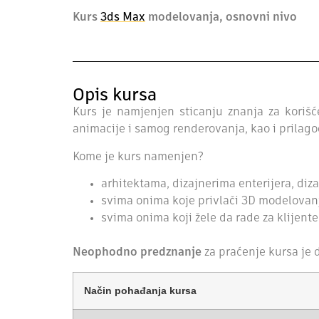
Kurs
3ds Max
modelovanja, osnovni nivo
Opis kursa
Kurs je
namjenjen
sticanju
znanja
za
korišć
animacije i samog
renderovanja
,
kao
i
prilag
Kome je kurs namenjen?
arhitektama, dizajnerima enterijera, diz
svima onima koje privlači 3D modelovanje
svima onima koji žele da rade za klijente
Neophodno predznanje
z
a
praćenje
kursa
je 
Način pohađanja kursa